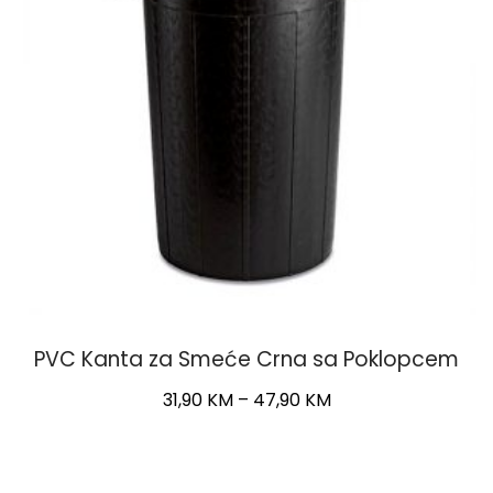
chosen
on
the
product
page
PVC Kanta za Smeće Crna sa Poklopcem
Price
31,90
KM
–
47,90
KM
range:
This
31,90 KM
product
through
has