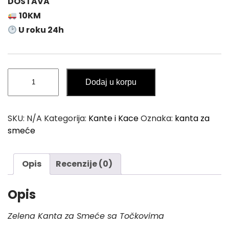
DOSTAVA
:
10KM
4
U roku 24h
7
,
0
Zelena
0
Dodaj u korpu
Kanta
za
K
Smeće
M
SKU:
N/A
Kategorija:
Kante i Kace
Oznaka:
kanta za
sa
smeće
t
Točkovima
h
količina
r
Opis
Recenzije (0)
o
u
Opis
g
Zelena Kanta za Smeće sa Točkovima
h