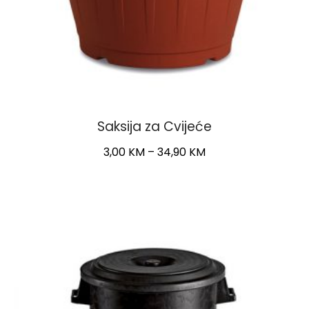
Saksija za Cvijeće
Price
3,00
KM
–
34,90
KM
range:
This
3,00 KM
product
through
has
34,90 KM
multiple
variants.
The
options
may
be