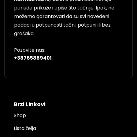
chosen
on
ponude prikaže i opiše što tačnije. Ipak, ne
the
možemo garantovati da su svi navedeni
product
podaci u potpunosti tačni, potpuni ili bez
page
grešaka.
Pozovite nas:
+38765869401
Brzi Linkovi
Shop
Lista želja