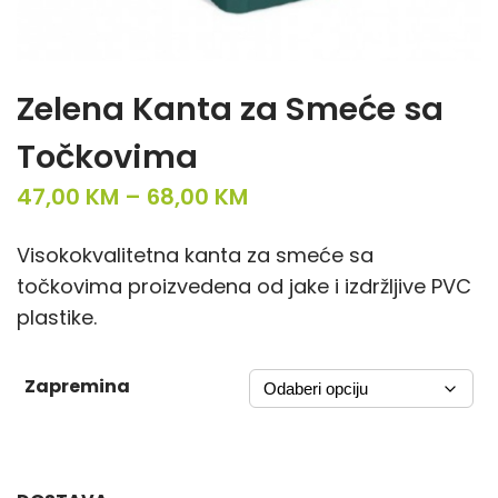
Zelena Kanta za Smeće sa
Točkovima
P
47,00
KM
–
68,00
KM
r
Visokokvalitetna kanta za smeće sa
i
točkovima proizvedena od jake i izdržljive PVC
c
plastike.
e
r
a
Zapremina
n
g
e