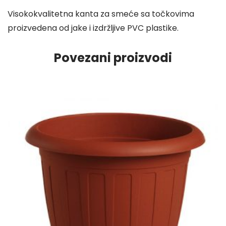
6
Visokokvalitetna kanta za smeće sa točkovima
8
proizvedena od jake i izdržljive PVC plastike.
,
0
Povezani proizvodi
0
K
M