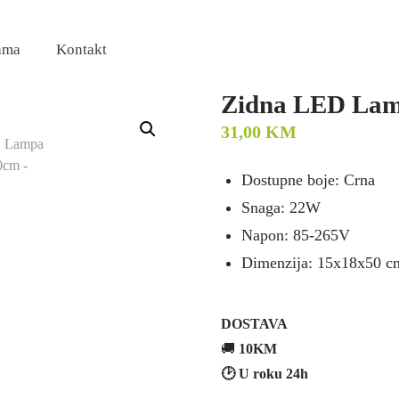
ama
Kontakt
Zidna LED La
31,00
KM
Dostupne boje: Crna
Snaga: 22W
Napon: 85-265V
Dimenzija: 15x18x50 c
DOSTAVA
🚚
10KM
🕑 U roku 24h