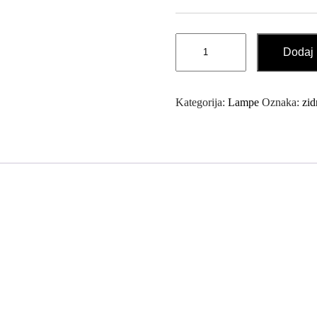
Zidna
Dodaj 
LED
Lampa
CHARLIE
Kategorija:
Lampe
Oznaka:
zid
50cm
količina