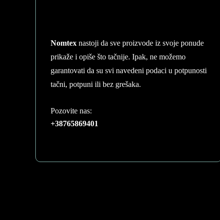
may
be
chosen
on
Nomtex
nastoji da sve proizvode iz svoje ponude
the
prikaže i opiše što tačnije. Ipak, ne možemo
product
garantovati da su svi navedeni podaci u potpunosti
page
tačni, potpuni ili bez grešaka.
Pozovite nas:
+38765869401