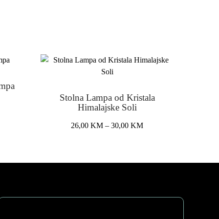
ampa
Stolna Lampa od Kristala
Himalajske Soli
Price
26,00
KM
–
30,00
KM
range:
This
26,00 KM
product
through
has
30,00 KM
multiple
variants.
The
options