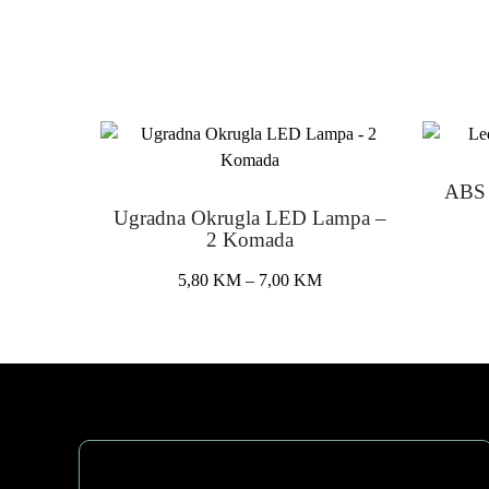
ABS 
Ugradna Okrugla LED Lampa –
2 Komada
Price
5,80
KM
–
7,00
KM
range:
This
5,80 KM
product
through
has
7,00 KM
multiple
variants.
The
options