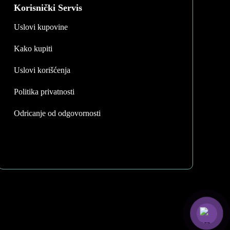
may
Korisnički Servis
be
Uslovi kupovine
chosen
on
Kako kupiti
the
product
Uslovi korišćenja
page
Politika privatnosti
Odricanje od odgovornosti