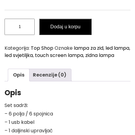
Zidna
Dodaj u korpu
LED
TOUCH
Svjetiljka
Kategorija:
Top Shop
Oznake
lampa za zid
,
led lampa
,
količina
led svjetiljka
,
touch screen lampa
,
zidna lampa
Opis
Recenzije (0)
Opis
Set sadrži:
– 6 polja / 6 spojnica
– 1 usb kabel
– 1 daljinski upravljač