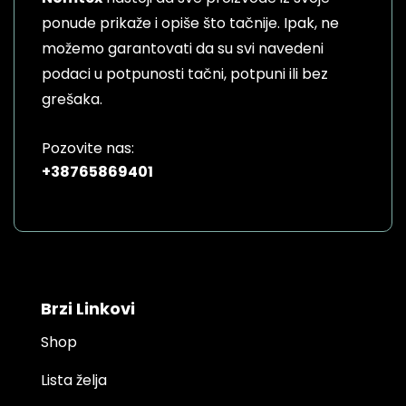
ponude prikaže i opiše što tačnije. Ipak, ne
možemo garantovati da su svi navedeni
podaci u potpunosti tačni, potpuni ili bez
grešaka.
Pozovite nas:
+38765869401
Brzi Linkovi
Shop
Lista želja