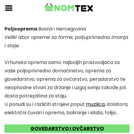
Skip
to
content
Poljooprema
Bosna i Hercegovina
Veliki izbor opreme za farme, poljuprivredna imanja
i staje.
Vrhunska oprema samo najboljih proizvodjača za
vaše poljoprivredno domačinstvo, oprema za
govedarstvo, oprema za ovčarstvo, peradarstvo te
neophodne stvari za držanje i uzgoj svinja takođe još
dosta potrepština za staju.
U ponudi su i različiti strojevi poput
muzilica
, izolatora,
električni čuvari i oprema, baliranje i silaža, folija…
GOVEDARSTVO I OVČARSTVO