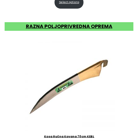
Select options
RAZNA POLJOPRIVREDNA OPREMA
Kosa Ručna Kovana 70cm KEBL