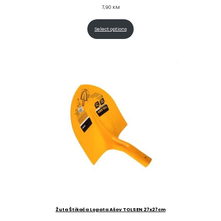
7,90
KM
Select options
Žuta Štikaća Lopata Ašov TOLSEN 27x27cm