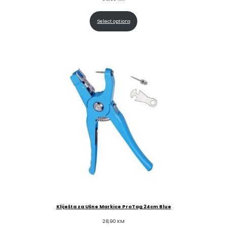
Select options
Kliješta za Ušne Markice ProTag 24cm Blue
28,90
KM