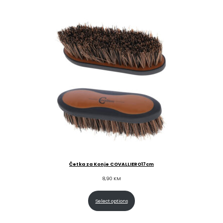
Četka za Konje COVALLIERO17cm
8,90
KM
Select options