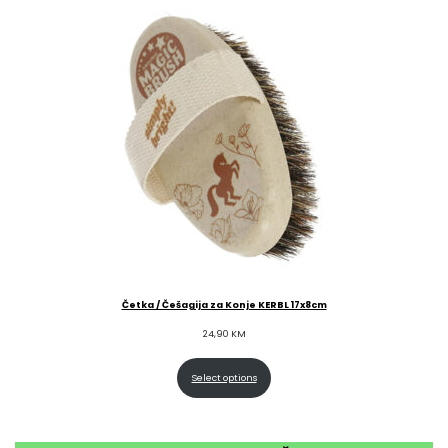
Četka / Češagija za Konje KERBL 17x8cm
24,90
KM
Select options