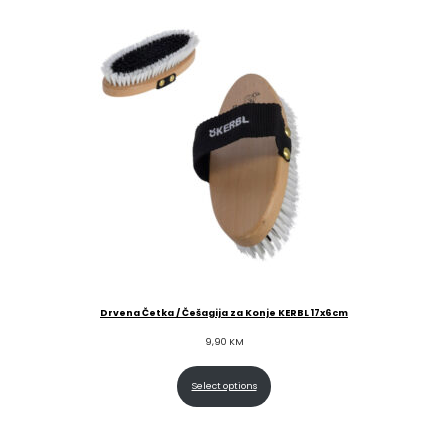
Drvena Četka / Češagija za Konje KERBL 17x6cm
9,90
KM
Select options