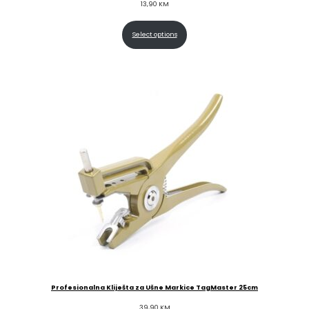
13,90
KM
Select options
Profesionalna Kliješta za Ušne Markice TagMaster 25cm
39,90
KM