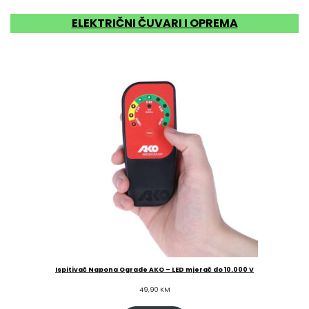
ELEKTRIČNI ČUVARI I OPREMA
Ispitivač Napona Ograde AKO – LED mjerač do 10.000 V
49,90
KM