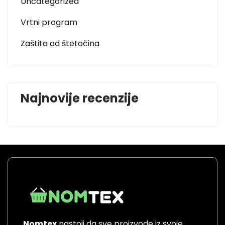
Uncategorized
Vrtni program
Zaštita od štetočina
Najnovije recenzije
Nomtex
nastoji da sve proizvode iz svoje