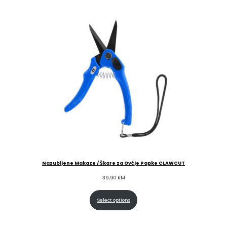
Nazubljene Makaze / Škare za Ovčje Papke CLAWCUT
39,90
KM
Select options