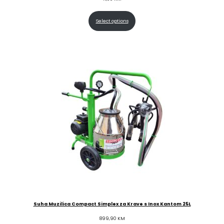
Select options
Suha Muzilica Compact Simplex za Krave s Inox Kantom 25L
899,90
KM