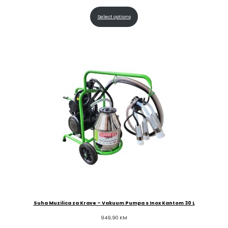
Select options
Suha Muzilica za Krave – Vakuum Pumpa s Inox Kantom 30 L
949,90
KM