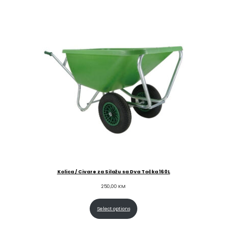
Kolica / Civare za Silažu sa Dva Točka 160L
250,00
KM
Select options