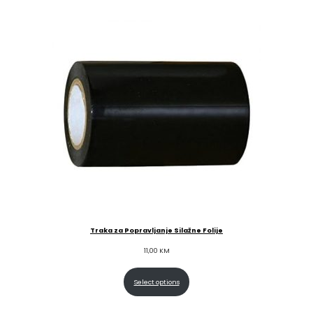
Traka za Popravljanje Silažne Folije
11,00
KM
Select options