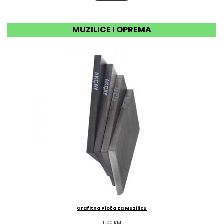
MUZILICE I OPREMA
Grafitna Ploča za Muzilicu
11,00
KM