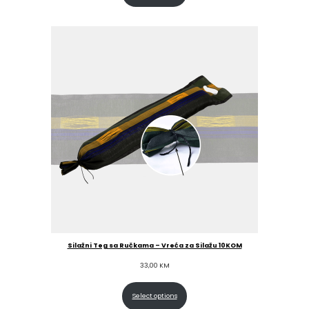
through
4,50 KM
Silažni Teg sa Ručkama – Vreća za Silažu 10KOM
33,00
KM
Select options