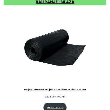
BALIRANJE I SILAŽA
Poljuprivredna Folija za Pokrivanje Silaže ULITH
Price
2,30
KM
–
4,50
KM
range:
Select options
2,30 KM