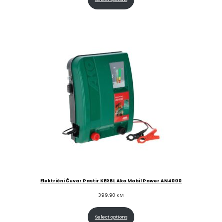
Električni Čuvar Pastir KERBL Ako Mobil Power AN4000
399,90
KM
Select options