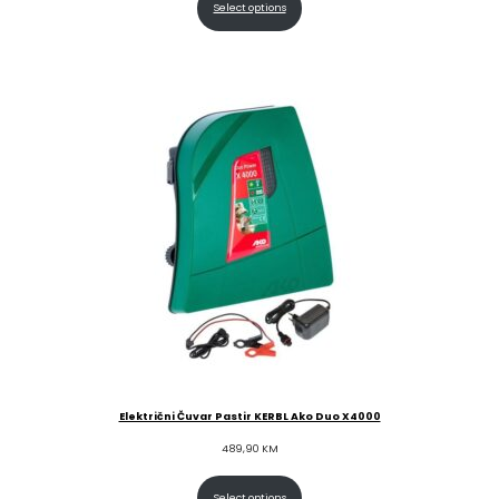
Select options
Električni Čuvar Pastir KERBL Ako Duo X4000
489,90
KM
Select options