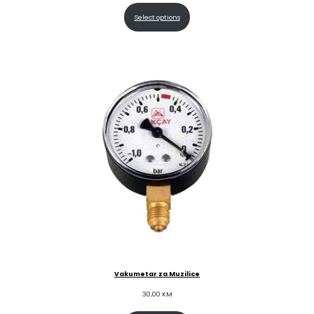
Select options
Vakumetar za Muzilice
30,00
KM