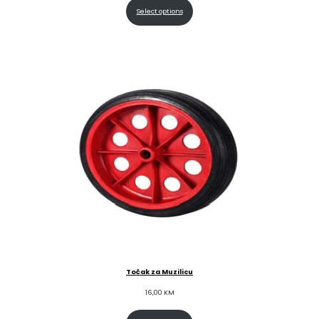
Select options
Točak za Muzilicu
16,00
KM