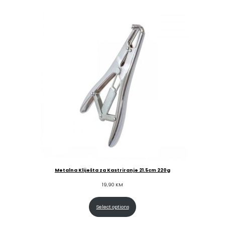
Metalna Kliješta za Kastriranje 21.5cm 220g
19,90
KM
Select options