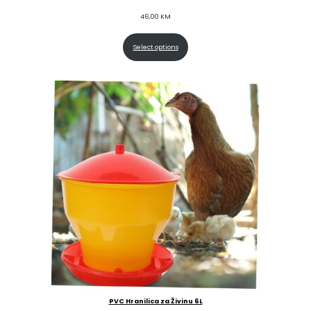
46,00
KM
Select options
PVC Hranilica za Živinu 6L